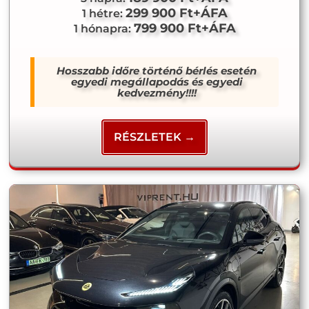
299 900 Ft+ÁFA
1 hétre:
799 900 Ft+ÁFA
1 hónapra:
Hosszabb időre történő bérlés esetén
egyedi megállapodás és egyedi
kedvezmény!!!!
RÉSZLETEK →