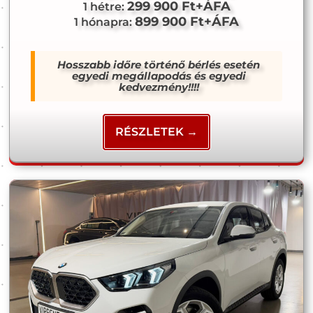
299 900 Ft+ÁFA
1 hétre:
899 900 Ft+ÁFA
1 hónapra:
Hosszabb időre történő bérlés esetén
egyedi megállapodás és egyedi
kedvezmény!!!!
RÉSZLETEK →