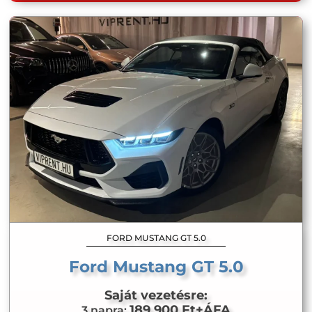
FORD MUSTANG GT 5.0
Ford Mustang GT 5.0
Saját vezetésre:
189 900 Ft+ÁFA
3 napra: