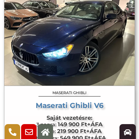
MASERATI GHIBLI
Maserati Ghibli V6
Saját vezetésre:
149 900 Ft+ÁFA
3 napra:
219 900 Ft+ÁFA
1 hétre:
549 900 Ft+ÁFA
1 hónapra: