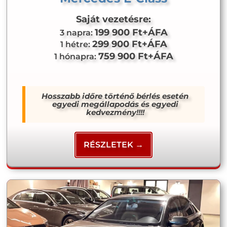
Saját vezetésre:
199 900 Ft+ÁFA
3 napra:
299 900 Ft+ÁFA
1 hétre:
759 900 Ft+ÁFA
1 hónapra:
Hosszabb időre történő bérlés esetén
egyedi megállapodás és egyedi
kedvezmény!!!!
RÉSZLETEK →