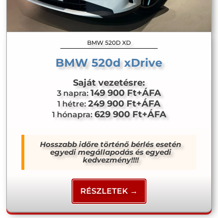
BMW 520D XD
BMW 520d xDrive
Saját vezetésre:
149 900 Ft+ÁFA
3 napra:
249 900 Ft+ÁFA
1 hétre:
629 900 Ft+ÁFA
1 hónapra:
Hosszabb időre történő bérlés esetén
egyedi megállapodás és egyedi
kedvezmény!!!!
RÉSZLETEK →