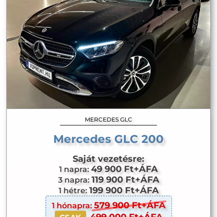
MERCEDES GLC
Mercedes GLC 200
Saját vezetésre:
49 900 Ft+ÁFA
1 napra:
119 900 Ft+ÁFA
3 napra:
199 900 Ft+ÁFA
1 hétre:
579 900 Ft+ÁFA
1 hónapra:
499 000 Ft+ÁFA