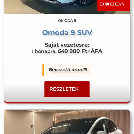
OMODA 9
Omoda 9 SUV
Saját vezetésre:
649 900 Ft+ÁFA
1 hónapra:
Bevezető áron!!!!
RÉSZLETEK →