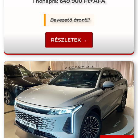
649 900 Ft+ÁFA
1 hónapra:
Bevezető áron!!!!
RÉSZLETEK →