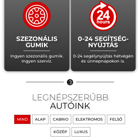
SZEZONÁLIS
0-24 SEGÍTSÉG-
GUMIK
NYÚJTÁS
Ingyen szezonális gumik.
0-24 segélynyújtás hétvégén
Ingyen szervíz.
és ünnepnapokon is.
LEGNÉPSZERŰBB
AUTÓINK
MIND
ALAP
CABRIO
ELEKTROMOS
FELSŐ
KÖZÉP
LUXUS