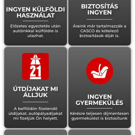
BIZTOSÍTÁS
INGYEN KÜLFÖLDI
INGYEN
HASZNÁLAT
Előzetes egyeztetés után
Áraink már tartalmazzák a
autóinkkal külföldre is
CASCO és kötelező
utazhat.
biztosítások díját is.
ÚTDÍJAKAT MI
ÁLLJUK
INGYEN
GYERMEKÜLÉS
A belföldön fizetendő
útdíjakat, autópályadíjakat
Kérésre teljesen díjmentesen
mi fizetjük Ön helyett.
gyermekülést is biztosítunk