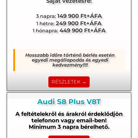
Saját vezetésre:
149 900 Ft+ÁFA
3 napra:
249 900 Ft+ÁFA
1 hétre:
449 900 Ft+ÁFA
1 hónapra:
Hosszabb időre történő bérlés esetén
egyedi megállapodás és egyedi
kedvezmény!!!!
RÉSZLETEK →
Audi S8 Plus V8T
A feltételekről és árakról érdeklődjön
telefonon vagy email-ben!
Minimum 3 napra bérelhető.