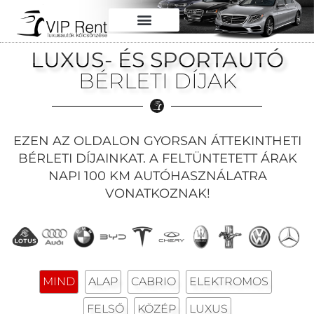
LUXUS- ÉS SPORTAUTÓ
BÉRLETI DÍJAK
EZEN AZ OLDALON GYORSAN ÁTTEKINTHETI
BÉRLETI DÍJAINKAT. A FELTÜNTETETT ÁRAK
NAPI 100 KM AUTÓHASZNÁLATRA
VONATKOZNAK!
MIND
ALAP
CABRIO
ELEKTROMOS
FELSŐ
KÖZÉP
LUXUS