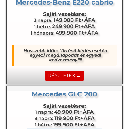
Mercedes-Benz E220 cabrio
Saját vezetésre:
149 900 Ft+ÁFA
3 napra:
249 900 Ft+ÁFA
1 hétre:
499 900 Ft+ÁFA
1 hónapra:
Hosszabb időre történő bérlés esetén
egyedi megállapodás és egyedi
kedvezmény!!!!
RÉSZLETEK →
Mercedes GLC 200
Saját vezetésre:
49 900 Ft+ÁFA
1 napra:
119 900 Ft+ÁFA
3 napra:
199 900 Ft+ÁFA
1 hétre: