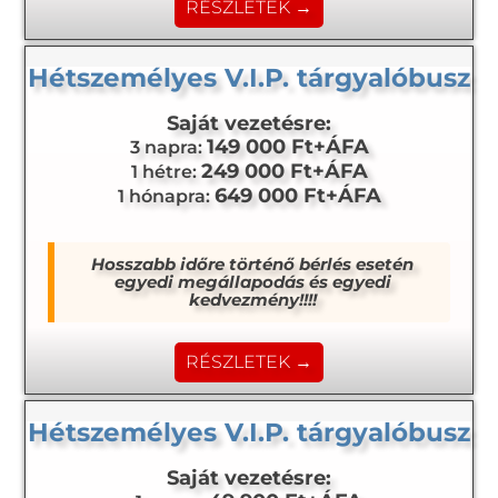
RÉSZLETEK →
Hétszemélyes V.I.P. tárgyalóbusz
Saját vezetésre:
149 000 Ft+ÁFA
3 napra:
249 000 Ft+ÁFA
1 hétre:
649 000 Ft+ÁFA
1 hónapra:
Hosszabb időre történő bérlés esetén
egyedi megállapodás és egyedi
kedvezmény!!!!
RÉSZLETEK →
Hétszemélyes V.I.P. tárgyalóbusz
Saját vezetésre: