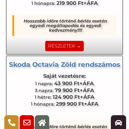
219 900 Ft+ÁFA
1 hónapra:
Hosszabb időre történő bérlés esetén
egyedi megállapodás és egyedi
kedvezmény!!!!
RÉSZLETEK →
Skoda Octavia Zöld rendszámos
Saját vezetésre:
43 900 Ft+ÁFA
1 napra:
79 900 Ft+ÁFA
3 napra:
124 900 Ft+ÁFA
1 hétre:
299 900 Ft+ÁFA
1 hónapra:
Hosszabb időre történő bérlés esetén