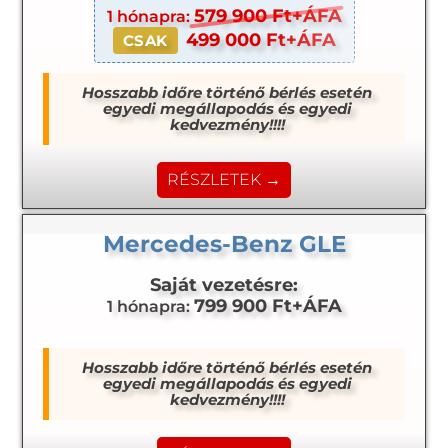
579 900 Ft+ÁFA
1 hónapra:
499 000 Ft+ÁFA
CSAK
Hosszabb időre történő bérlés esetén
egyedi megállapodás és egyedi
kedvezmény!!!!
RÉSZLETEK →
Mercedes-Benz GLE
Saját vezetésre:
799 900 Ft+ÁFA
1 hónapra:
Hosszabb időre történő bérlés esetén
egyedi megállapodás és egyedi
kedvezmény!!!!