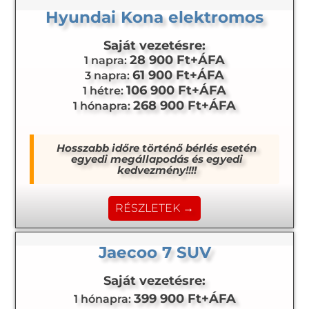
Hyundai Kona elektromos
Saját vezetésre:
28 900 Ft+ÁFA
1 napra:
61 900 Ft+ÁFA
3 napra:
106 900 Ft+ÁFA
1 hétre:
268 900 Ft+ÁFA
1 hónapra:
Hosszabb időre történő bérlés esetén
egyedi megállapodás és egyedi
kedvezmény!!!!
RÉSZLETEK →
Jaecoo 7 SUV
Saját vezetésre:
399 900 Ft+ÁFA
1 hónapra: