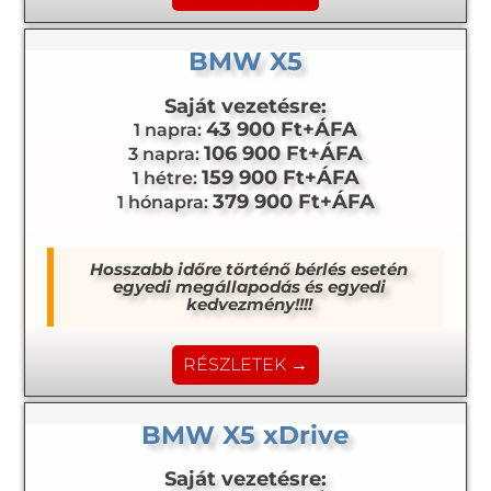
BMW X5
Saját vezetésre:
43 900 Ft+ÁFA
1 napra:
106 900 Ft+ÁFA
3 napra:
159 900 Ft+ÁFA
1 hétre:
379 900 Ft+ÁFA
1 hónapra:
Hosszabb időre történő bérlés esetén
egyedi megállapodás és egyedi
kedvezmény!!!!
RÉSZLETEK →
BMW X5 xDrive
Saját vezetésre: