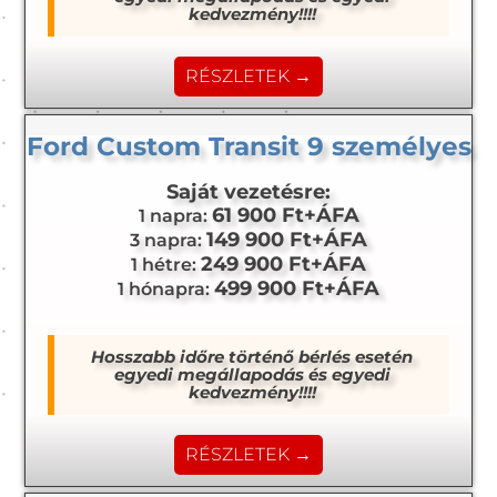
kedvezmény!!!!
RÉSZLETEK →
Ford Custom Transit 9 személyes
Saját vezetésre:
61 900 Ft+ÁFA
1 napra:
149 900 Ft+ÁFA
3 napra:
249 900 Ft+ÁFA
1 hétre:
499 900 Ft+ÁFA
1 hónapra:
Hosszabb időre történő bérlés esetén
egyedi megállapodás és egyedi
kedvezmény!!!!
RÉSZLETEK →