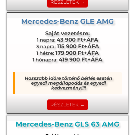
RÉSZLETEK →
Mercedes-Benz GLE AMG
Saját vezetésre:
43 900 Ft+ÁFA
1 napra:
115 900 Ft+ÁFA
3 napra:
179 900 Ft+ÁFA
1 hétre:
419 900 Ft+ÁFA
1 hónapra:
Hosszabb időre történő bérlés esetén
egyedi megállapodás és egyedi
kedvezmény!!!!
RÉSZLETEK →
Mercedes-Benz GLS 63 AMG