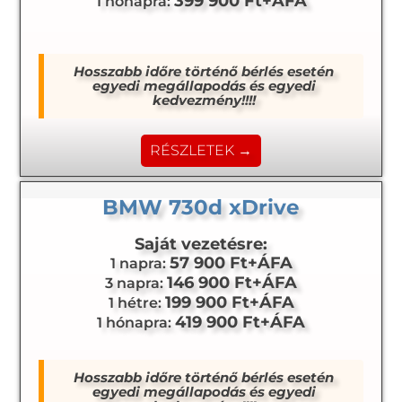
399 900 Ft+ÁFA
1 hónapra:
Hosszabb időre történő bérlés esetén
egyedi megállapodás és egyedi
kedvezmény!!!!
RÉSZLETEK →
BMW 730d xDrive
Saját vezetésre:
57 900 Ft+ÁFA
1 napra:
146 900 Ft+ÁFA
3 napra:
199 900 Ft+ÁFA
1 hétre:
419 900 Ft+ÁFA
1 hónapra:
Hosszabb időre történő bérlés esetén
egyedi megállapodás és egyedi