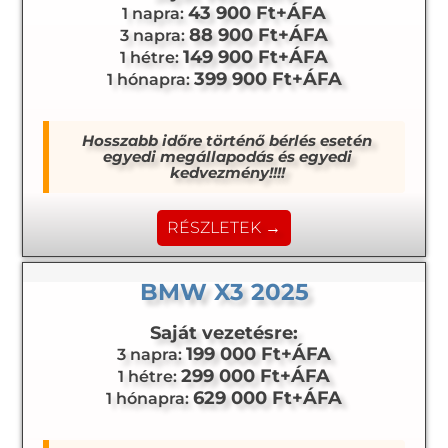
43 900 Ft+ÁFA
1 napra:
88 900 Ft+ÁFA
3 napra:
149 900 Ft+ÁFA
1 hétre:
399 900 Ft+ÁFA
1 hónapra:
Hosszabb időre történő bérlés esetén
egyedi megállapodás és egyedi
kedvezmény!!!!
RÉSZLETEK →
BMW X3 2025
Saját vezetésre:
199 000 Ft+ÁFA
3 napra:
299 000 Ft+ÁFA
1 hétre:
629 000 Ft+ÁFA
1 hónapra: