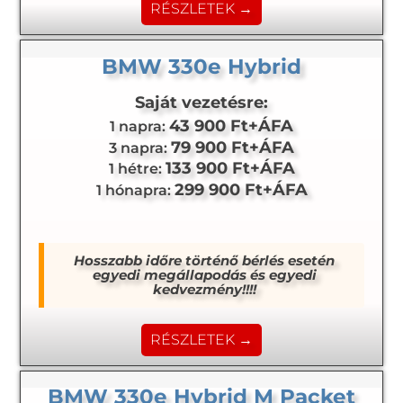
RÉSZLETEK →
BMW 330e Hybrid
Saját vezetésre:
43 900 Ft+ÁFA
1 napra:
79 900 Ft+ÁFA
3 napra:
133 900 Ft+ÁFA
1 hétre:
299 900 Ft+ÁFA
1 hónapra:
Hosszabb időre történő bérlés esetén
egyedi megállapodás és egyedi
kedvezmény!!!!
RÉSZLETEK →
BMW 330e Hybrid M Packet