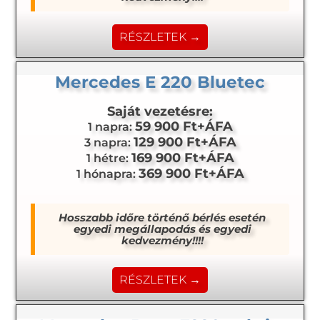
RÉSZLETEK →
Mercedes E 220 Bluetec
Saját vezetésre:
59 900 Ft+ÁFA
1 napra:
129 900 Ft+ÁFA
3 napra:
169 900 Ft+ÁFA
1 hétre:
369 900 Ft+ÁFA
1 hónapra:
Hosszabb időre történő bérlés esetén
egyedi megállapodás és egyedi
kedvezmény!!!!
RÉSZLETEK →