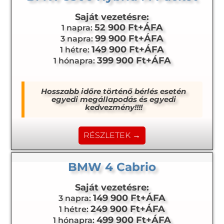
Saját vezetésre:
52 900 Ft+ÁFA
1 napra:
99 900 Ft+ÁFA
3 napra:
149 900 Ft+ÁFA
1 hétre:
399 900 Ft+ÁFA
1 hónapra:
Hosszabb időre történő bérlés esetén
egyedi megállapodás és egyedi
kedvezmény!!!!
RÉSZLETEK →
BMW 4 Cabrio
Saját vezetésre:
149 900 Ft+ÁFA
3 napra:
249 900 Ft+ÁFA
1 hétre:
499 900 Ft+ÁFA
1 hónapra: