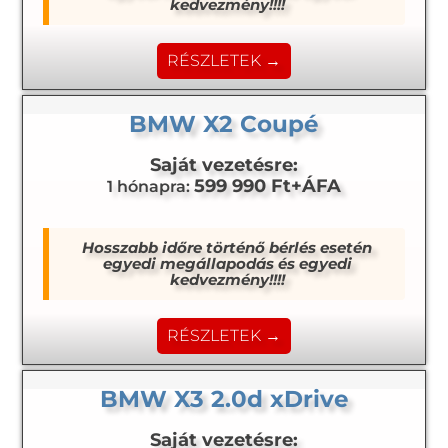
kedvezmény!!!!
RÉSZLETEK →
BMW X2 Coupé
Saját vezetésre:
599 990 Ft+ÁFA
1 hónapra:
Hosszabb időre történő bérlés esetén
egyedi megállapodás és egyedi
kedvezmény!!!!
RÉSZLETEK →
BMW X3 2.0d xDrive
Saját vezetésre: