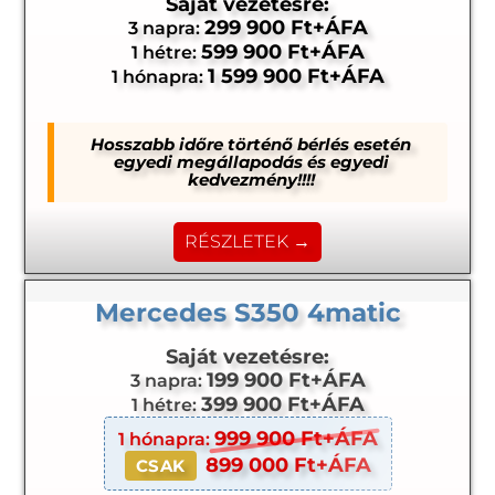
Saját vezetésre:
299 900 Ft+ÁFA
3 napra:
599 900 Ft+ÁFA
1 hétre:
1 599 900 Ft+ÁFA
1 hónapra:
Hosszabb időre történő bérlés esetén
egyedi megállapodás és egyedi
kedvezmény!!!!
RÉSZLETEK →
Mercedes S350 4matic
Saját vezetésre:
199 900 Ft+ÁFA
3 napra:
399 900 Ft+ÁFA
1 hétre:
999 900 Ft+ÁFA
1 hónapra:
899 000 Ft+ÁFA
CSAK