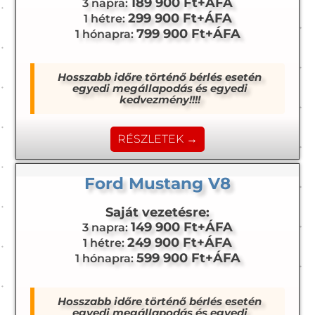
189 900 Ft+ÁFA
3 napra:
299 900 Ft+ÁFA
1 hétre:
799 900 Ft+ÁFA
1 hónapra:
Hosszabb időre történő bérlés esetén
egyedi megállapodás és egyedi
kedvezmény!!!!
RÉSZLETEK →
Ford Mustang V8
Saját vezetésre:
149 900 Ft+ÁFA
3 napra:
249 900 Ft+ÁFA
1 hétre:
599 900 Ft+ÁFA
1 hónapra:
Hosszabb időre történő bérlés esetén
egyedi megállapodás és egyedi