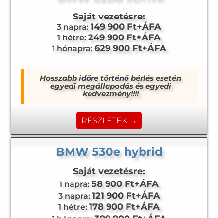
Saját vezetésre:
149 900 Ft+ÁFA
3 napra:
249 900 Ft+ÁFA
1 hétre:
629 900 Ft+ÁFA
1 hónapra:
Hosszabb időre történő bérlés esetén
egyedi megállapodás és egyedi
kedvezmény!!!!
RÉSZLETEK →
BMW 530e hybrid
Saját vezetésre:
58 900 Ft+ÁFA
1 napra:
121 900 Ft+ÁFA
3 napra:
178 900 Ft+ÁFA
1 hétre: