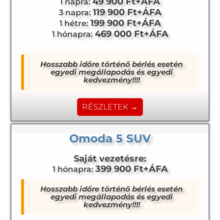
49 900 Ft+ÁFA
1 napra:
119 900 Ft+ÁFA
3 napra:
199 900 Ft+ÁFA
1 hétre:
469 000 Ft+ÁFA
1 hónapra:
Hosszabb időre történő bérlés esetén
egyedi megállapodás és egyedi
kedvezmény!!!!
RÉSZLETEK →
Omoda 5 SUV
Saját vezetésre:
399 900 Ft+ÁFA
1 hónapra:
Hosszabb időre történő bérlés esetén
egyedi megállapodás és egyedi
kedvezmény!!!!