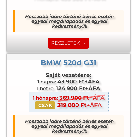
Hosszabb időre történő bérlés esetén
egyedi megállapodás és egyedi
kedvezmény!!!!
RÉSZLETEK →
BMW 520d G31
Saját vezetésre:
43 900 Ft+ÁFA
1 napra:
124 900 Ft+ÁFA
1 hétre:
369 900 Ft+ÁFA
1 hónapra:
319 000 Ft+ÁFA
CSAK
Hosszabb időre történő bérlés esetén
egyedi megállapodás és egyedi
kedvezmény!!!!