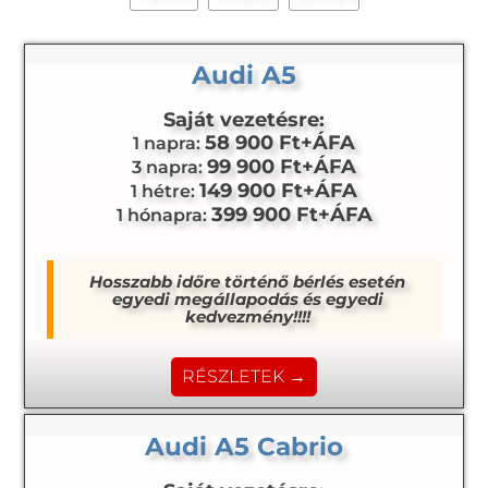
Audi A5
Saját vezetésre:
58 900 Ft+ÁFA
1 napra:
99 900 Ft+ÁFA
3 napra:
149 900 Ft+ÁFA
1 hétre:
399 900 Ft+ÁFA
1 hónapra:
Hosszabb időre történő bérlés esetén
egyedi megállapodás és egyedi
kedvezmény!!!!
RÉSZLETEK →
Audi A5 Cabrio