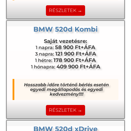
RÉSZLETEK →
BMW 520d Kombi
Saját vezetésre:
58 900 Ft+ÁFA
1 napra:
121 900 Ft+ÁFA
3 napra:
178 900 Ft+ÁFA
1 hétre:
409 900 Ft+ÁFA
1 hónapra:
Hosszabb időre történő bérlés esetén
egyedi megállapodás és egyedi
kedvezmény!!!!
RÉSZLETEK →
BMW 520d xDrive