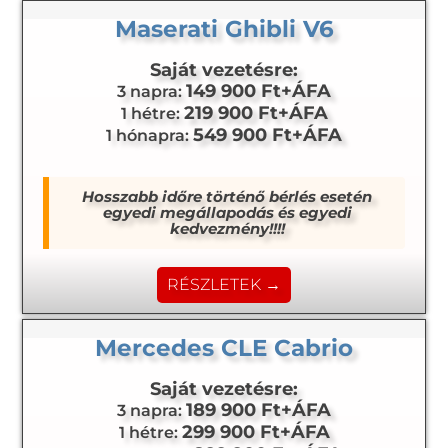
Maserati Ghibli V6
Saját vezetésre:
149 900 Ft+ÁFA
3 napra:
219 900 Ft+ÁFA
1 hétre:
549 900 Ft+ÁFA
1 hónapra:
Hosszabb időre történő bérlés esetén
egyedi megállapodás és egyedi
kedvezmény!!!!
RÉSZLETEK →
Mercedes CLE Cabrio
Saját vezetésre:
189 900 Ft+ÁFA
3 napra:
299 900 Ft+ÁFA
1 hétre: