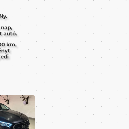
ly.
 nap,
t autó.
100 km,
ényt
yedi