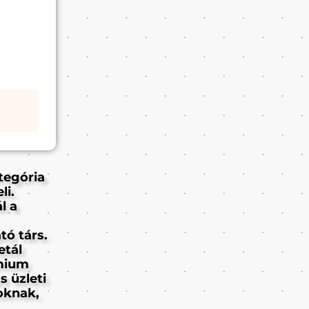
tegória
li.
l a
ó társ.
etál
émium
s üzleti
oknak,