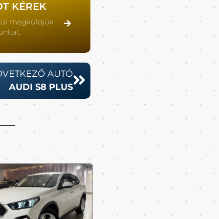
OT KÉREK
lül megküldjük
unkat.
ÖVETKEZŐ AUTÓ
AUDI S8 PLUS