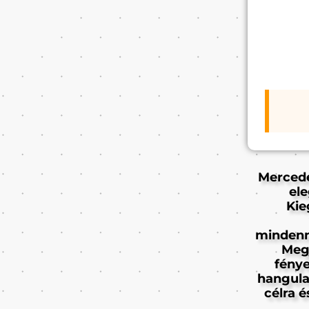
Mercede
ele
Kie
mindenn
Megj
fénye
hangulat
célra 