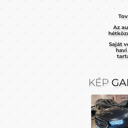
Tov
Az au
hétközn
Saját v
havi
tar
KÉP
GA