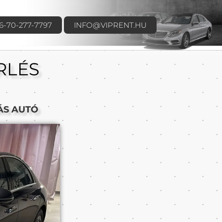
6-70-277-7797
INFO@VIPRENT.HU
RLÉS
ÁS AUTÓ