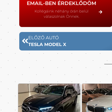
EMAIL-BEN ÉRDEKLŐDÖM
Kollégáink néhány órán belül
válaszolnak Önnek.
ELŐZŐ AUTÓ
TESLA MODEL X