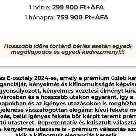
299 900 Ft+ÁFA
1 hétre:
759 900 Ft+ÁFA
1 hónapra:
Hosszabb időre történő bérlés esetén egyedi
megállapodás és egyedi kedvezmény!!!!
s E-osztály 2024-es, amely a prémium üzleti ka
ganciáját, kényelmét és kifinomultságát képvise
gyensúlyozott, kényelmes vezetési élményt kíná
városban és a hosszabb utakon egyaránt, így a
apokban és az igényes utazásokon is megbízhat
elenése visszafogottan elegáns: kívül fekete m
zés, belül igényes fekete bőr kárpit teremt pr
ú utasteret. Reprezentatív és letisztult választá
és kényelmes utazásra is – prémium választás az
akik a kifinomult eleganciát keresik.