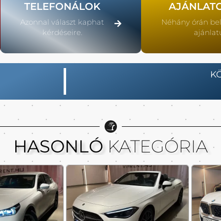
TELEFONÁLOK
AJÁNLAT
Azonnal választ kaphat
Néhány órán be
kérdéseire.
ajánlat
K
HASONLÓ
KATEGÓRIA