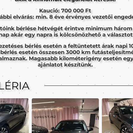
Kaució: 700 000 Ft
ábbi elvárás: min. 8 éve érvényes vezetői engedé
tóink bérlése hétvégét érintve minimum három
ap akár egy napra is kölcsönözhető a választot
ezetéses bérlés esetén a feltüntetett árak napi 
 bérlés esetén összesen 3000 km futásteljesítm
talmaznak. Magasabb kilométerigény esetén eg
ajánlatot készítünk.
LÉRIA