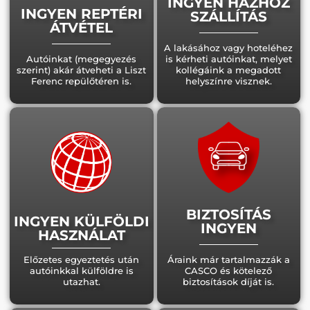
INGYEN HÁZHOZ
INGYEN REPTÉRI
SZÁLLÍTÁS
ÁTVÉTEL
A lakásához vagy hoteléhez
Autóinkat (megegyezés
is kérheti autóinkat, melyet
szerint) akár átveheti a Liszt
kollégáink a megadott
Ferenc repülőtéren is.
helyszínre visznek.
BIZTOSÍTÁS
INGYEN KÜLFÖLDI
INGYEN
HASZNÁLAT
Előzetes egyeztetés után
Áraink már tartalmazzák a
autóinkkal külföldre is
CASCO és kötelező
utazhat.
biztosítások díját is.