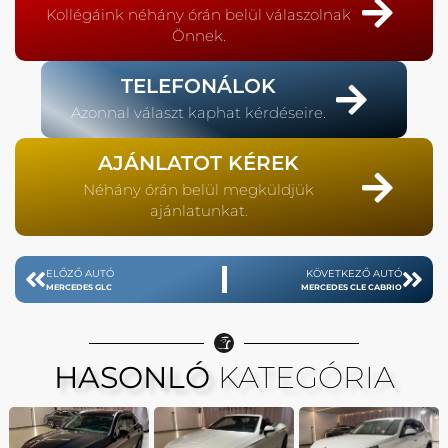
Kollégáink néhány órán belül válaszolnak
Önnek.
TELEFONÁLOK
Azonnal választ kaphat kérdéseire.
AJÁNLATOT KÉREK
Néhány órán belül megküldjük
ajánlatunkat.
ELŐZŐ AUTÓ
KÖVETKEZŐ AUTÓ
MERCEDES GLC
MERCEDES CLE CABRIO
HASONLÓ
KATEGÓRIA