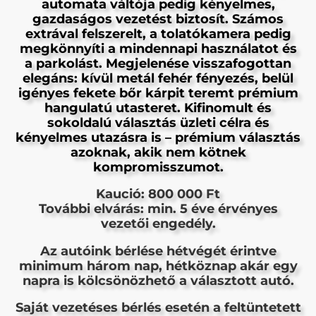
automata váltója pedig kényelmes,
gazdaságos vezetést biztosít. Számos
extrával felszerelt, a tolatókamera pedig
megkönnyíti a mindennapi használatot és
a parkolást. Megjelenése visszafogottan
elegáns: kívül metál fehér fényezés, belül
igényes fekete bőr kárpit teremt prémium
hangulatú utasteret. Kifinomult és
sokoldalú választás üzleti célra és
kényelmes utazásra is – prémium választás
azoknak, akik nem kötnek
kompromisszumot.
Kaució: 800 000 Ft
További elvárás: min. 5 éve érvényes
vezetői engedély.
Az autóink bérlése hétvégét érintve
minimum három nap, hétköznap akár egy
napra is kölcsönözhető a választott autó.
Saját vezetéses bérlés esetén a feltüntetett