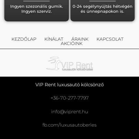
Ingyen szezonális gumik.
0-24 segélynyújtás hétvégén
Ingyen szervíz.
és ünnepnapokon is.
KEZDŐLAP
KÍNÁLAT
ÁRAINK
KAPCSOLAT
AKCIÓINK
VIP Rent luxusautó kölcsönző
+36-70-277-7797
info@viprent.hu
fb.com/luxusautoberles