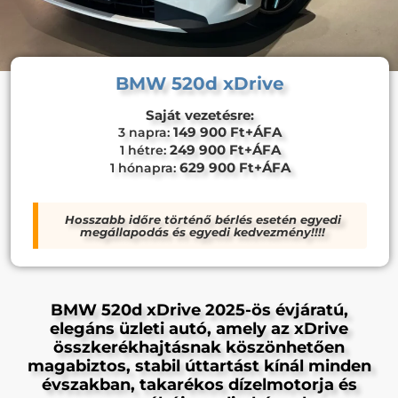
BMW 520d xDrive
Saját vezetésre:
149 900 Ft+ÁFA
3 napra:
249 900 Ft+ÁFA
1 hétre:
629 900 Ft+ÁFA
1 hónapra:
Hosszabb időre történő bérlés esetén egyedi
megállapodás és egyedi kedvezmény!!!!
BMW 520d xDrive 2025-ös évjáratú,
elegáns üzleti autó, amely az xDrive
összkerékhajtásnak köszönhetően
magabiztos, stabil úttartást kínál minden
évszakban, takarékos dízelmotorja és