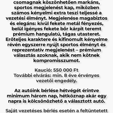
csomagnak köszönhetően markáns,
sportos megjelenést kap, miközben
számos kényelmi extra teszi teljessé a
vezetési élményt. Megjelenése magabiztos
és elegáns: kívül fekete metál fényezés,
belül igényes fekete bőr kárpit teremt
prémium hangulatú, tágas utasteret.
Erőteljes karaktere és kifinomult kényelme
révén egyszerre nyújt sportos élményt és
reprezentatív megjelenést – prémium
választás azoknak, akik nem kötnek
kompromisszumot.
Kaució: 550 000 Ft
További elvárás: min. 8 éve érvényes
vezetői engedély.
Az autóink bérlése hétvégét érintve
minimum három nap, hétköznap akár egy
napra is kölcsönözhető a választott autó.
Saját vezetéses bérlés esetén a feltüntetett