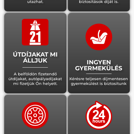
utazhat.
biztosítások díját is.
ÚTDÍJAKAT MI
ÁLLJUK
INGYEN
GYERMEKÜLÉS
A belföldön fizetendő
útdíjakat, autópályadíjakat
Kérésre teljesen díjmentesen
mi fizetjük Ön helyett.
gyermekülést is biztosítunk