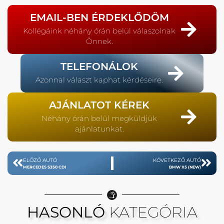
EMAIL-BEN ÉRDEKLŐDÖM
Kollégáink néhány órán belül válaszolnak
Önnek.
TELEFONÁLOK
Azonnal választ kaphat kérdéseire.
AJÁNLATOT KÉREK
Néhány órán belül megküldjük
ajánlatunkat.
ELŐZŐ AUTÓ
KÖVETKEZŐ AUTÓ
MERCEDES S350 CDI
BMW X5 (NEW)
HASONLÓ
KATEGÓRIA