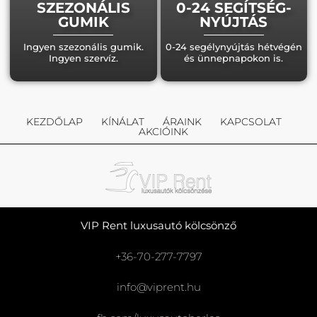
SZEZONÁLIS
0-24 SEGÍTSÉG-
GUMIK
NYÚJTÁS
Ingyen szezonális gumik.
0-24 segélynyújtás hétvégén
Ingyen szervíz.
és ünnepnapokon is.
KEZDŐLAP
KÍNÁLAT
ÁRAINK
KAPCSOLAT
AKCIÓINK
VIP Rent luxusautó kölcsönző
+36-70-277-7797
info@viprent.hu