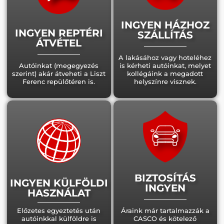
INGYEN HÁZHOZ
INGYEN REPTÉRI
SZÁLLÍTÁS
ÁTVÉTEL
A lakásához vagy hoteléhez
Autóinkat (megegyezés
is kérheti autóinkat, melyet
szerint) akár átveheti a Liszt
kollégáink a megadott
Ferenc repülőtéren is.
helyszínre visznek.
BIZTOSÍTÁS
INGYEN KÜLFÖLDI
INGYEN
HASZNÁLAT
Előzetes egyeztetés után
Áraink már tartalmazzák a
autóinkkal külföldre is
CASCO és kötelező