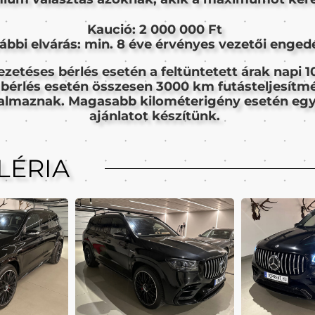
Kaució: 2 000 000 Ft
ábbi elvárás: min. 8 éve érvényes vezetői engedé
ezetéses bérlés esetén a feltüntetett árak napi 
 bérlés esetén összesen 3000 km futásteljesítm
talmaznak. Magasabb kilométerigény esetén eg
ajánlatot készítünk.
LÉRIA