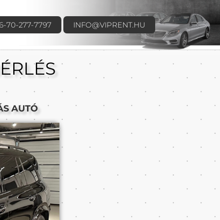
6-70-277-7797
INFO@VIPRENT.HU
ÉRLÉS
ÁS AUTÓ