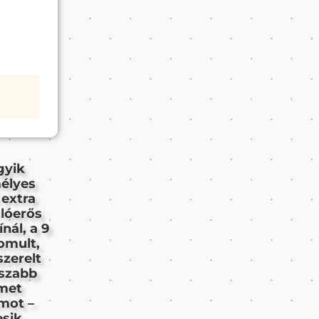
gyik
mélyes
extra
 lóerős
nál, a 9
omult,
szerelt
sszabb
lmet
mot –
sik.