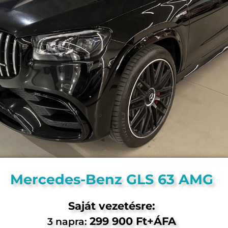
Mercedes-Benz GLS 63 AMG
Saját vezetésre:
299 900 Ft+ÁFA
3 napra: