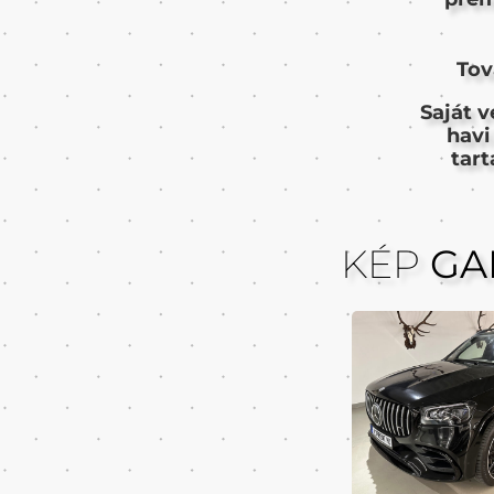
Tov
Saját v
havi
tar
KÉP
GA