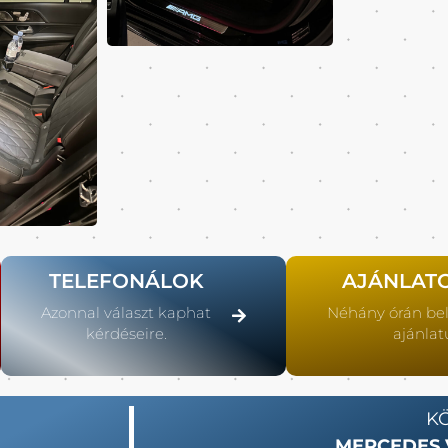
TELEFONÁLOK
AJÁNLAT
Azonnal választ kaphat
Néhány órán be
kérdéseire.
ajánlat
K
MERCEDES 