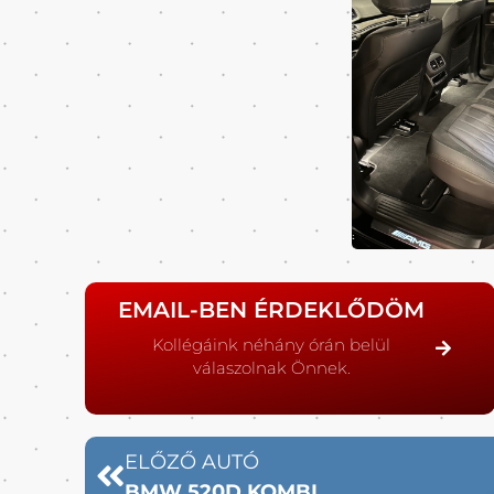
EMAIL-BEN ÉRDEKLŐDÖM
Kollégáink néhány órán belül
válaszolnak Önnek.
ELŐZŐ AUTÓ
BMW 520D KOMBI