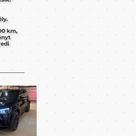
ly.
100 km,
ényt
yedi