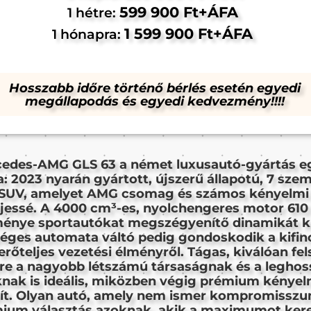
599 900 Ft+ÁFA
1 hétre:
1 599 900 Ft+ÁFA
1 hónapra:
Hosszabb időre történő bérlés esetén egyedi
megállapodás és egyedi kedvezmény!!!!
edes-AMG GLS 63 a német luxusautó-gyártás e
: 2023 nyarán gyártott, újszerű állapotú, 7 sze
i SUV, amelyet AMG csomag és számos kényelmi 
ljessé. A 4000 cm³-es, nyolchengeres motor 610
tménye sportautókat megszégyenítő dinamikát kí
éges automata váltó pedig gondoskodik a kifin
rőteljes vezetési élményről. Tágas, kiválóan fel
re a nagyobb létszámú társaságnak és a legho
knak is ideális, miközben végig prémium kénye
sít. Olyan autó, amely nem ismer kompromisszu
ium választás azoknak, akik a maximumot kere