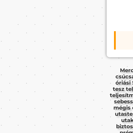
Merc
csúcsa
óriás
tesz te
teljesí
sebess
mégis e
utaste
uta
bizto
prém