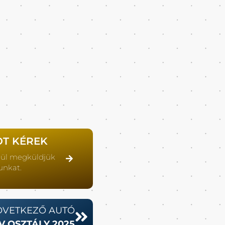
OT KÉREK
lül megküldjük
unkat.
ÖVETKEZŐ AUTÓ
V OSZTÁLY 2025