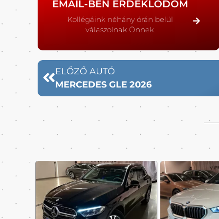
EMAIL-BEN ÉRDEKLŐDÖM
Kollégáink néhány órán belül
válaszolnak Önnek.
ELŐZŐ AUTÓ
MERCEDES GLE 2026