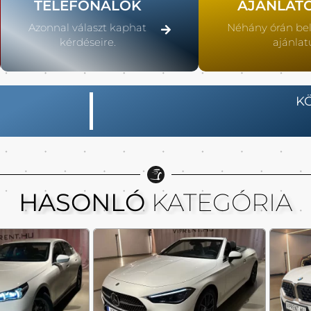
TELEFONÁLOK
AJÁNLAT
Azonnal választ kaphat
Néhány órán be
kérdéseire.
ajánlat
K
HASONLÓ
KATEGÓRIA