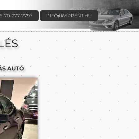
6-70-277-7797
INFO@VIPRENT.HU
LÉS
ÁS AUTÓ