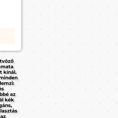
ötvöző
tomata
 kínál.
e minden
lemzi:
és
bbé az
ál kék
gáns,
lasztás
 az