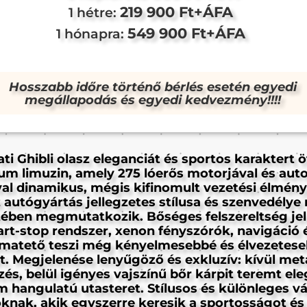
219 900 Ft+ÁFA
1 hétre:
549 900 Ft+ÁFA
1 hónapra:
Hosszabb időre történő bérlés esetén egyedi
megállapodás és egyedi kedvezmény!!!!
ti Ghibli olasz eleganciát és sportos karaktert 
um limuzin, amely 275 lóerős motorjával és au
val dinamikus, mégis kifinomult vezetési élményt
z autógyártás jellegzetes stílusa és szenvedély
tében megmutatkozik. Bőséges felszereltség jel
art-stop rendszer, xenon fényszórók, navigáció 
matető teszi még kényelmesebbé és élvezetese
t. Megjelenése lenyűgöző és exkluzív: kívül met
zés, belül igényes vajszínű bőr kárpit teremt ele
 hangulatú utasteret. Stílusos és különleges vá
knak, akik egyszerre keresik a sportosságot és