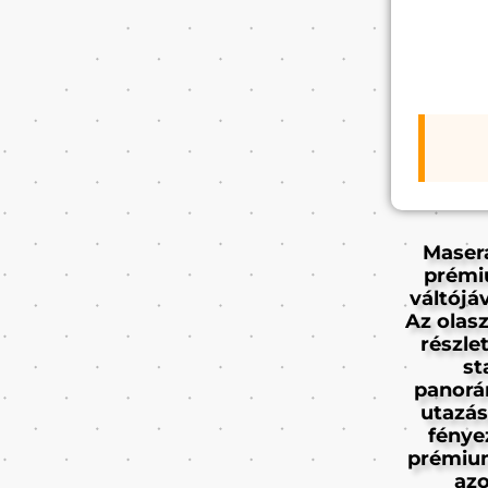
Masera
prémi
váltójá
Az olas
részle
st
panorá
utazás
fénye
prémium
azo