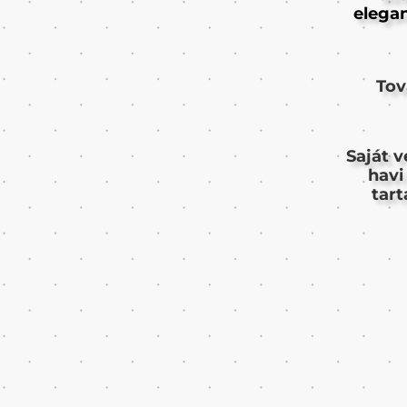
elegan
Tov
Saját v
havi
tar