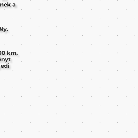
ének a
ly.
100 km,
ényt
yedi