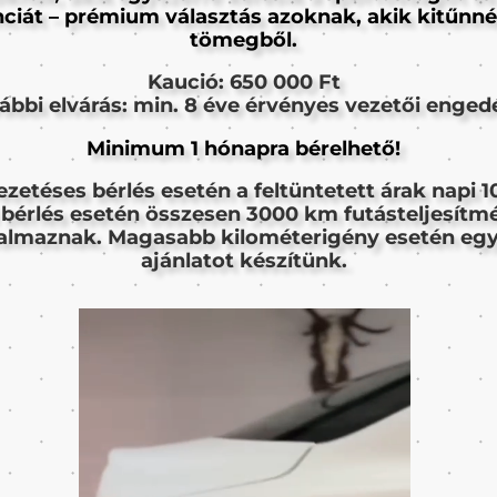
ciát – prémium választás azoknak, akik kitűnn
tömegből.
Kaució: 650 000 Ft
ábbi elvárás: min. 8 éve érvényes vezetői engedé
Minimum 1 hónapra bérelhető!
ezetéses bérlés esetén a feltüntetett árak napi 
 bérlés esetén összesen 3000 km futásteljesítm
talmaznak. Magasabb kilométerigény esetén eg
ajánlatot készítünk.