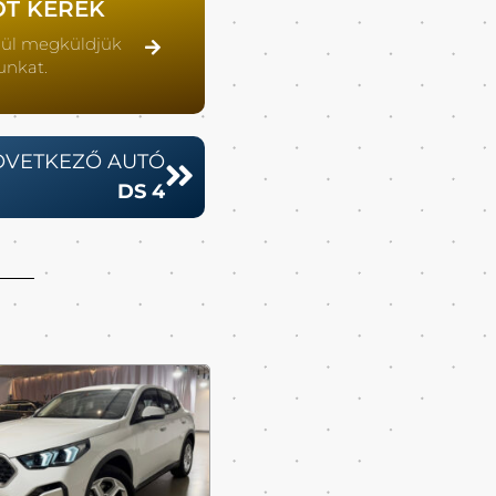
OT KÉREK
lül megküldjük
unkat.
ÖVETKEZŐ AUTÓ
DS 4