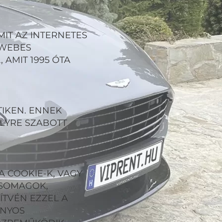
MIT AZ INTERNETES
 WEBES
AMIT 1995 ÓTA
TIKEN. ENNEK
LYRE SZABOTT
A COOKIE-K, VAGY
CSOMAGOK,
TVÉN EZZEL A
ONYOS