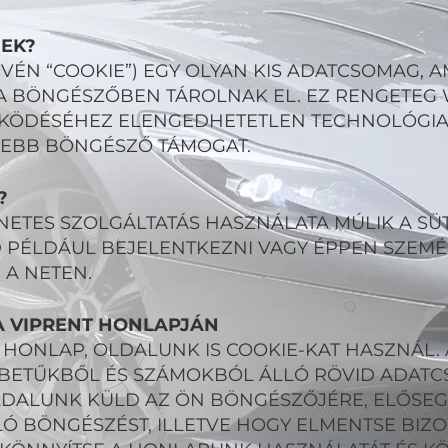
IEK?
NEVÉN “COOKIE”) EGY OLYAN KIS ADATCSOMAG, A
A BÖNGÉSZŐBEN TÁROLNAK EL. EZ RENGETEG
KÖDÉSÉHEZ ELENGEDHETETLEN TECHNOLÓGIA, 
SEBB BÖNGÉSZŐ TÁMOGAT.
?
NETES SZOLGÁLTATÁS HASZNÁLATA MÚLIK A SÜ
D PÉLDÁUL BEJELENTKEZNI VAGY ÉPPEN SZEMÉ
 A NETEN.
 A VIPRENT HONLAPJÁN
HONLAP, OLDALUNK IS COOKIE-KAT HASZNÁL. 
 BETŰKBŐL ÉS SZÁMOKBÓL ÁLLÓ RÖVID ADAT
DALUNK KÜLD AZ ÖN BÖNGÉSZŐJÉRE, ELŐSEGÍ
 BÖNGÉSZÉST, ILLETVE HOGY ELMENTSE BIZ