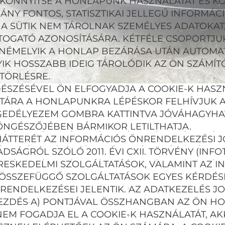
EGKÖNNYÍTSE A HONLAPUNK HASZNÁLATÁT ÉS 
NY FONTOS, STATISZTIKAI JELLEGŰ INFORMÁC
 A SÜTIK NEM TÁROLNAK SZEMÉLYES ADATOKAT
TOGATÓ AZONOSÍTÁSÁRA. KÉTFÉLE CSOPORTJU
NÉMELYIK A HONLAP BEZÁRÁSA UTÁN AUTOMA
IK HOSSZABB IDEIG TÁROLÓDIK AZ ÖN SZÁMÍT
TÖRLÉSRE.
SZÉSÉVEL ÖN ELFOGYADJA A COOKIE-K HASZN
ATÁRA A HONLAPUNKRA LÉPÉSKOR FELHÍVJUK A
GEDÉLYEZEM GOMBRA KATTINTVA JÓVÁHAGYHAT
ÖNGÉSZŐJÉBEN BÁRMIKOR LETILTHATJA.
HÁTTERÉT AZ INFORMÁCIÓS ÖNRENDELKEZÉSI J
ÁGRÓL SZÓLÓ 2011. ÉVI CXII. TÖRVÉNY (INFOT
RESKEDELMI SZOLGÁLTATÁSOK, VALAMINT AZ I
SSZEFÜGGŐ SZOLGÁLTATÁSOK EGYES KÉRDÉSEI
NY RENDELKEZÉSEI JELENTIK. AZ ADATKEZELÉS J
 BEKEZDÉS A) PONTJÁVAL ÖSSZHANGBAN AZ ÖN H
EM FOGADJA EL A COOKIE-K HASZNÁLATÁT, A