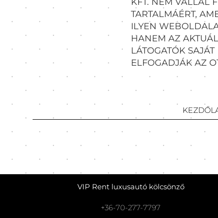
KFT. NEM VÁLLAL
TARTALMÁÉRT, AME
ILYEN WEBOLDALAK
HANEM AZ AKTUÁL
LÁTOGATÓK SAJÁT 
ELFOGADJÁK AZ OT
KEZDŐL
VIP Rent luxusautó kölcsönző
+36-70-277-7797