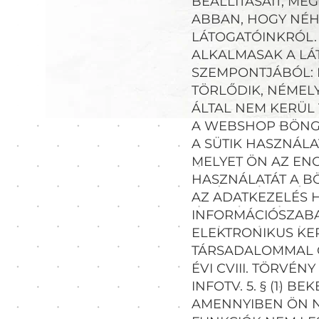
BEÁLLÍTÁSAIT, M
ABBAN, HOGY NÉHÁ
LÁTOGATÓINKRÓL.
ALKALMASAK A LÁ
SZEMPONTJÁBÓL: 
TÖRLŐDIK, NÉMELY
ÁLTAL NEM KERÜL 
A WEBSHOP BÖNGÉ
A SÜTIK HASZNÁL
MELYET ÖN AZ EN
HASZNÁLATÁT A B
AZ ADATKEZELÉS 
INFORMÁCIÓSZABADS
ELEKTRONIKUS KE
TÁRSADALOMMAL Ö
ÉVI CVIII. TÖRVÉ
INFOTV. 5. § (1)
AMENNYIBEN ÖN N