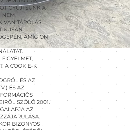
KÖZREMŰKÖDIK
IÓT GYŰJTSÜNK A
, NEM
K VAN TÁROLÁS
TIKUSAN
ÓGÉPÉN, AMÍG ÖN
ÁLATÁT.
 FIGYELMET,
. A COOKIE-K
OGRÓL ÉS AZ
V.) ÉS AZ
NFORMÁCIÓS
RŐL SZÓLÓ 2001.
OGALAPJA AZ
OZZÁJÁRULÁSA.
KKOR BIZONYOS