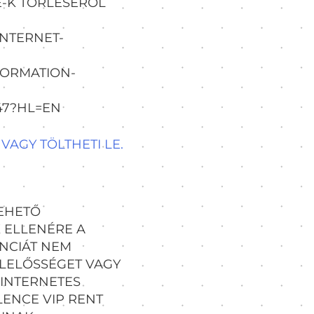
E-K TÖRLÉSÉRŐL
NTERNET-
FORMATION-
47?HL=EN
VAGY TÖLTHETI LE.
LEHETŐ
 ELLENÉRE A
NCIÁT NEM
ELELŐSSÉGET VAGY
 INTERNETES
LENCE VIP RENT