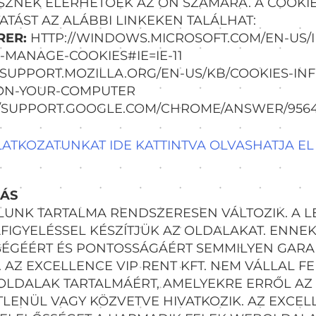
SZNEK ELÉRHETŐEK AZ ÖN SZÁMÁRA. A COOKI
TÁST AZ ALÁBBI LINKEKEN TALÁLHAT:
RER:
HTTP://WINDOWS.MICROSOFT.COM/EN-US/I
-MANAGE-COOKIES#IE=IE-11
/SUPPORT.MOZILLA.ORG/EN-US/KB/COOKIES-IN
-ON-YOUR-COMPUTER
//SUPPORT.GOOGLE.COM/CHROME/ANSWER/956
ATKOZATUNKAT IDE KATTINTVA OLVASHATJA EL 
RÁS
LUNK TARTALMA RENDSZERESEN VÁLTOZIK. A 
IGYELÉSSEL KÉSZÍTJÜK AZ OLDALAKAT. ENNEK
SÉGÉÉRT ÉS PONTOSSÁGÁÉRT SEMMILYEN GARA
 AZ EXCELLENCE VIP RENT KFT. NEM VÁLLAL F
OLDALAK TARTALMÁÉRT, AMELYEKRE ERRŐL AZ
LENÜL VAGY KÖZVETVE HIVATKOZIK. AZ EXCEL