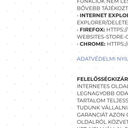
FUNKCIÓK NEM LE
BŐVEBB TÁJÉKOZTA
•
INTERNET EXPLO
EXPLORER/DELETE
•
FIREFOX:
HTTPS:/
WEBSITES-STORE
•
CHROME:
HTTPS:
ADATVÉDELMI NYIL
FELELŐSSÉGKIZÁ
INTERNETES OLDA
LEGNAGYOBB ODAF
TARTALOM TELJES
TUDUNK VÁLLALNI.
GARANCIÁT AZON 
OLDALRÓL KÖZVET