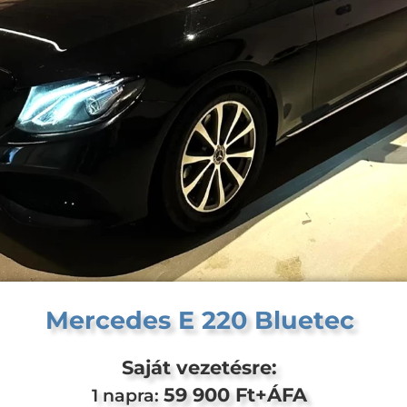
Mercedes E 220 Bluetec
Saját vezetésre:
59 900 Ft+ÁFA
1 napra: