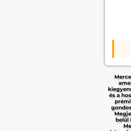
Merce
amel
kiegyens
és a ho
prémi
gondos
Megje
belül
Me