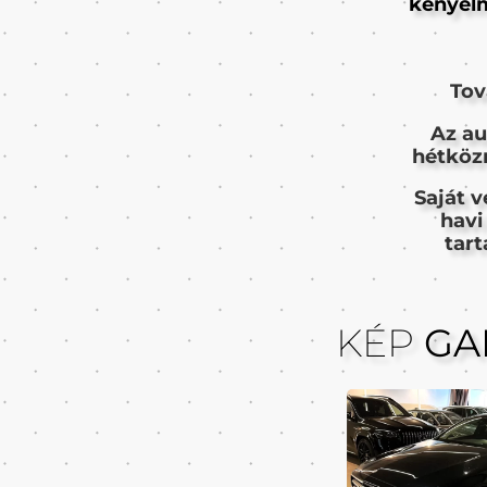
kényelm
Tov
Az au
hétközn
Saját v
havi
tar
KÉP
GA