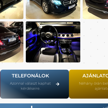
TELEFONÁLOK
AJÁNLAT
Azonnal választ kaphat
Néhány órán be
kérdéseire.
ajánlat