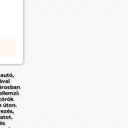
autó,
ával
városban
ellemzi:
zórók
 úton.
yezés,
atot.
és