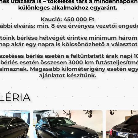
es utazásra is – tökéletes társ a mindennapokh
különleges alkalmakhoz egyaránt.
Kaució: 450 000 Ft
ábbi elvárás: min. 8 éve érvényes vezetői engedé
tóink bérlése hétvégét érintve minimum három
ap akár egy napra is kölcsönözhető a választot
ezetéses bérlés esetén a feltüntetett árak napi 
 bérlés esetén összesen 3000 km futásteljesítm
talmaznak. Magasabb kilométerigény esetén eg
ajánlatot készítünk.
LÉRIA