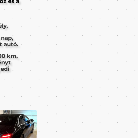
oz és a
ly.
 nap,
t autó.
100 km,
ényt
yedi