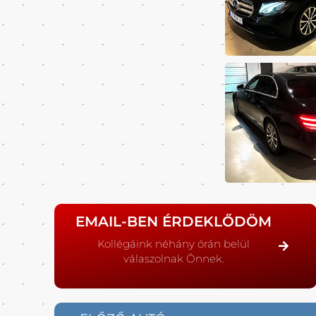
EMAIL-BEN ÉRDEKLŐDÖM
Kollégáink néhány órán belül
válaszolnak Önnek.