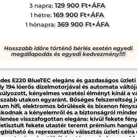
129 900 Ft+ÁFA
3 napra:
169 900 Ft+ÁFA
1 hétre:
369 900 Ft+ÁFA
1 hónapra:
Hosszabb időre történő bérlés esetén egyedi
megállapodás és egyedi kedvezmény!!!!
des E220 BlueTEC elegáns és gazdaságos üzleti 
y 194 lóerős dízelmotorjával és automata váltój
úlyozott, kényelmes vezetési élményt kínál a 
sszabb utakon egyaránt. Bőséges felszereltség j
um hifi, elektromos bőrülések és bixenon fénys
kodnak a kényelemről és a biztonságról minden
lenése visszafogottan elegáns: kívül fekete fén
 letisztult fekete utastér teremt prémium hangul
gbízható és reprezentatív választás üzleti célra 