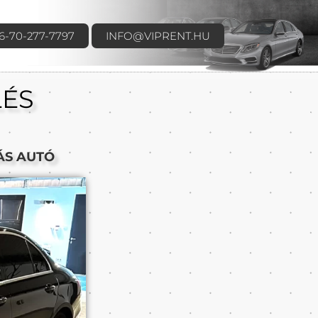
6-70-277-7797
INFO@VIPRENT.HU
ÉS
ÁS AUTÓ