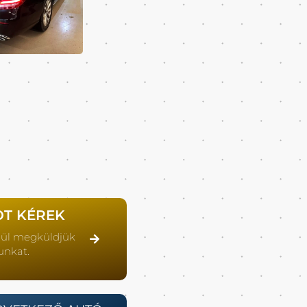
OT KÉREK
lül megküldjük
unkat.