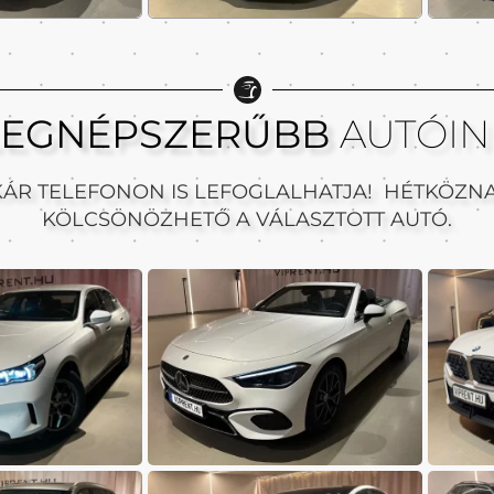
LEGNÉPSZERŰBB
AUTÓIN
KÁR TELEFONON IS LEFOGLALHATJA! HÉTKÖZN
KÖLCSÖNÖZHETŐ A VÁLASZTOTT AUTÓ.